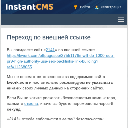
Войти
Регистрация
Переход по внешней ссылке
Вы покидаете сайт «
2141
» по внешней ссылке
https://kwork.com/offpageseo/27551176/i-will-do-1000-edu-
pr9-high-authority-usa-seo-backlinks-link-building?
ref=11268055
.
Мы не несем ответственности за содержимое сайта
kwork.com
и настоятельно рекомендуем
не указывать
никаких своих личных данных на сторонних сайтах.
Если Вы не хотите рисковать безопасностью компьютера,
нажмите
отмена
, иначе вы будете перемещены через
6
секунд
«2141» всегда заботится о вашей безопасности.