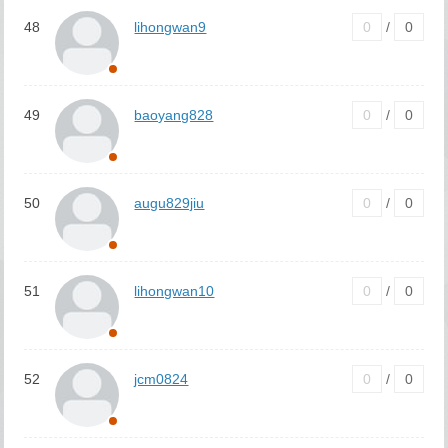
48
lihongwan9
0
/
0
49
baoyang828
0
/
0
50
augu829jiu
0
/
0
51
lihongwan10
0
/
0
52
jcm0824
0
/
0