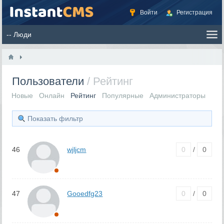
Войти
Регистрация
Пользователи
/ Рейтинг
Новые
Онлайн
Рейтинг
Популярные
Администраторы
Показать фильтр
46
wjljcm
0
/
0
47
Gooedfg23
0
/
0