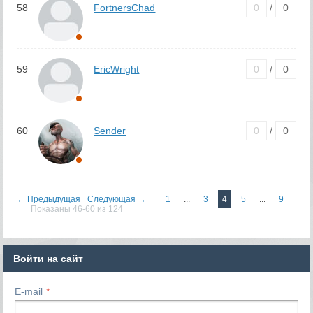
58
FortnersChad
0
/
0
59
EricWright
0
/
0
60
Sender
0
/
0
← Предыдущая
Следующая →
1
...
3
4
5
...
9
Показаны 46-60 из 124
Войти на сайт
E-mail