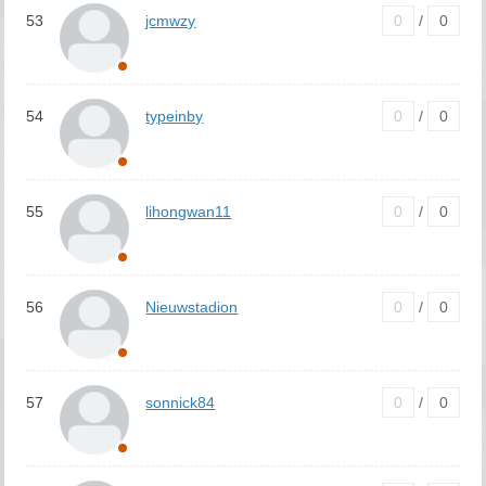
53
jcmwzy
0
/
0
54
typeinby
0
/
0
55
lihongwan11
0
/
0
56
Nieuwstadion
0
/
0
57
sonnick84
0
/
0