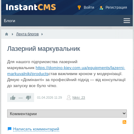
Войти
Регистрация
Лента блогов
Лазерний маркувальник
Для нашого підприємства лазерний
маркувальник
https://domino-kiev.com.ua/equipments/lazerni-
markuvalniki/products
став важливим кроком у модернізації.
Дякую «Домінанті» за професійний підхід — від консультації
до запуску все було чітко.
—
01.04.2026
11:29
Nikki_23
RS
Написать комментарий