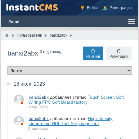
Войти
Регистрация
Пользователи
banxi2abx
0
0
banxi2abx
3 года назад
Рейтинг
Репутация
18 июля 2023
banxi2abx
добавляет статью
Touch Screen Soft
Wiring FPC Soft Board factory
3 года назад
banxi2abx
добавляет статью
High-density
Lipoprotein HDL Test Strip suppliers
3 года назад