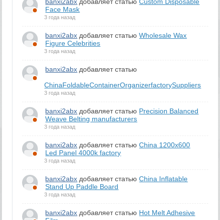
banxi2abx
добавляет статью
Custom Disposable
Face Mask
3 года назад
banxi2abx
добавляет статью
Wholesale Wax
Figure Celebrities
3 года назад
banxi2abx
добавляет статью
ChinaFoldableContainerOrganizerfactorySuppliers
3 года назад
banxi2abx
добавляет статью
Precision Balanced
Weave Belting manufacturers
3 года назад
banxi2abx
добавляет статью
China 1200x600
Led Panel 4000k factory
3 года назад
banxi2abx
добавляет статью
China Inflatable
Stand Up Paddle Board
3 года назад
banxi2abx
добавляет статью
Hot Melt Adhesive