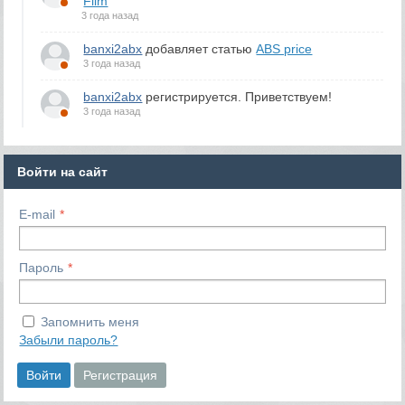
Film
3 года назад
banxi2abx
добавляет статью
ABS price
3 года назад
banxi2abx
регистрируется. Приветствуем!
3 года назад
Войти на сайт
E-mail
Пароль
Запомнить меня
Забыли пароль?
Войти
Регистрация